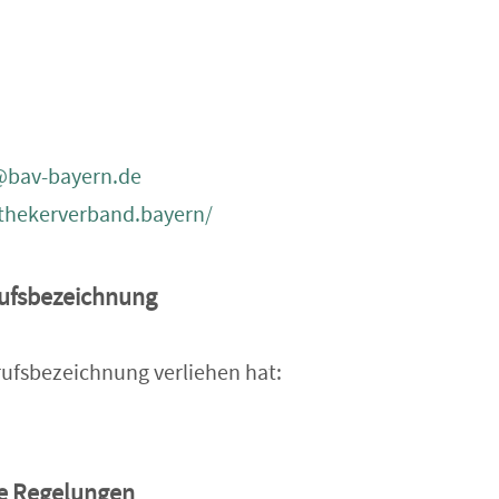
e@bav-bayern.de
thekerverband.bayern/
rufsbezeichnung
rufsbezeichnung verliehen hat:
he Regelungen