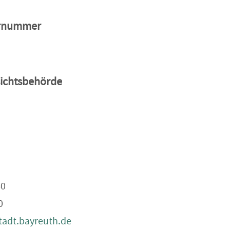
ernummer
sichtsbehörde
3
-0
0
adt.bayreuth.de