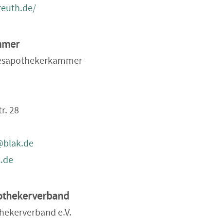
reuth.de/
mmer
desapothekerkammer
r. 28
@blak.de
.de
othekerverband
hekerverband e.V.