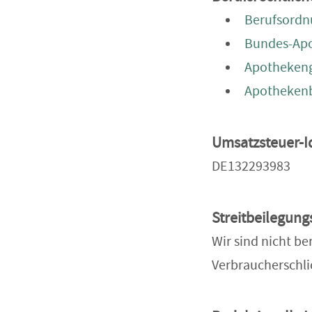
Berufsordn
Bundes-Ap
Apotheken
Apotheken
Umsatzsteuer-I
DE132293983
Streitbeilegung
Wir sind nicht be
Verbraucherschli