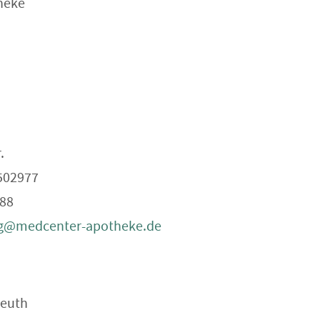
heke
.
1502977
988
ng@medcenter-apotheke.de
reuth